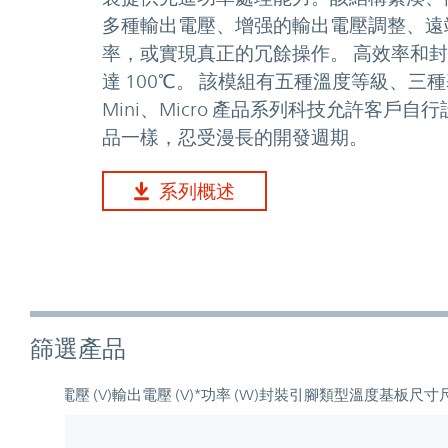
多種輸出電壓、增强的輸出電壓調整、遠
率，或實現真正的冗餘操作。 高效率和
達 100℃。 該模組有五種溫度等級、三種
Mini、Micro 產品系列科技允許客
品一樣，忍受漫長的開發週期。
系列概述
篩選產品
輸入電壓 (V)
輸出電壓 (V)*
功率 (W)
封裝
引腳類型
溫度
基板
尺寸