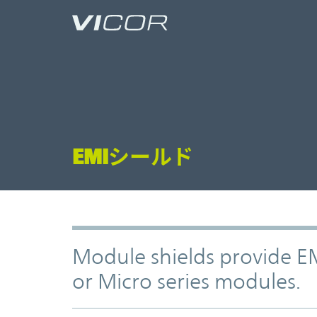
Skip to main content
EMIシールド
Module shields provide EMI
or Micro series modules.