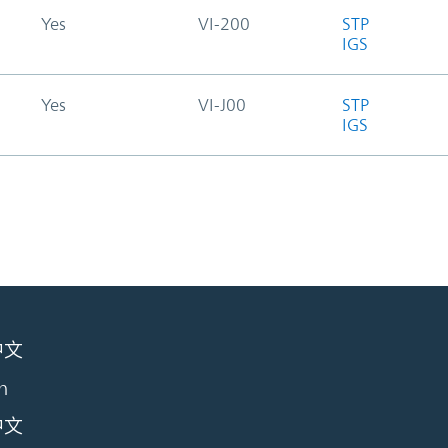
Yes
VI-200
STP
IGS
Yes
VI-J00
STP
IGS
中文
h
中文