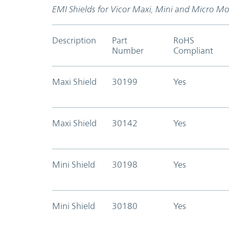
EMI Shields for Vicor Maxi, Mini and Micro M
Description
Part
RoHS
Number
Compliant
Maxi Shield
30199
Yes
Maxi Shield
30142
Yes
Mini Shield
30198
Yes
Mini Shield
30180
Yes