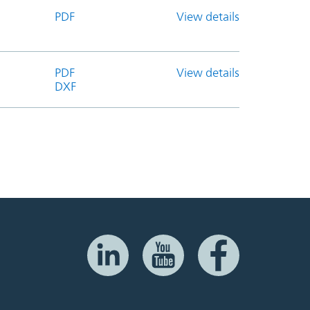
PDF
View details
PDF
View details
DXF