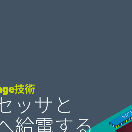
ckage技術
セッサと
ICへ給電する