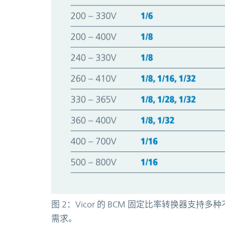
图 2：Vicor 的 BCM 固定比率转换器支
需求。