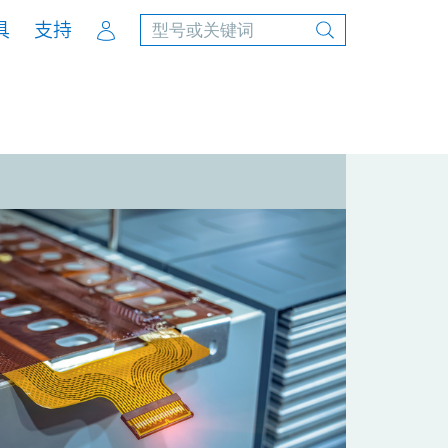
Account
具
支持