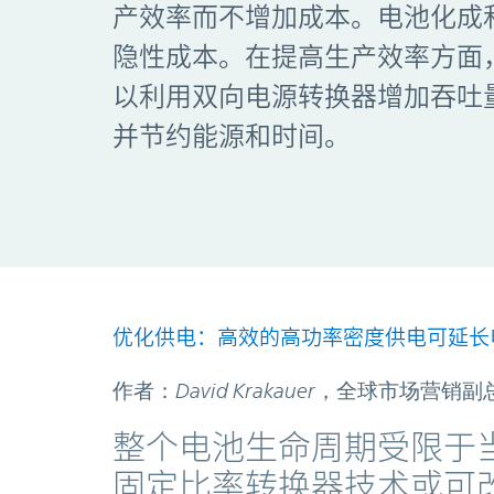
产效率而不增加成本。电池化成
隐性成本。在提高生产效率方面
以利用双向电源转换器增加吞吐
并节约能源和时间。
优化供电：高效的高功率密度供电可延长
作者：David Krakauer，全球市场营销
整个电池生命周期受限于
固定比率转换器技术或可