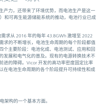
生产力，还带来了环境优势，而电池生产是这一
V）和可再生能源储能系统的推动，电池行业已成
 2016 年的每年 43.8GWh 激增至 2022
随着需求的不断增长，电池生命周期的每个阶段都值
四个主要阶段：电池化成、电池测试、应用和回
的发展和电气化的普及。现有的电源转换技术不
进的障碍。Vicor 开发的高功率密度固定比率
以在电池生命周期的各个阶段提升可持续性和成
是供电架构的一个基本方面。