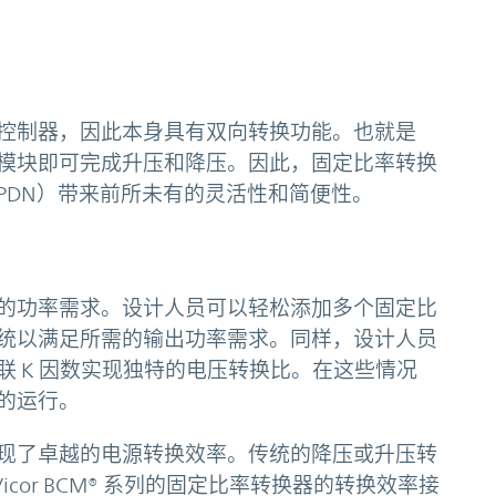
控制器，因此本身具有双向转换功能。也就是
模块即可完成升压和降压。因此，固定比率转换
PDN）带来前所未有的灵活性和简便性。
的功率需求。设计人员可以轻松添加多个固定比
统以满足所需的输出功率需求。同样，设计人员
 K 因数实现独特的电压转换比。在这些情况
的运行。
现了卓越的电源转换效率。传统的降压或升压转
icor BCM® 系列的固定比率转换器的转换效率接