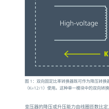
图 1：双向固定比率转换器既可作为降压转换器
（K=12/1）使用。这种单一模块中的双向
变压器的降压或升压能力由线圈匝数比定