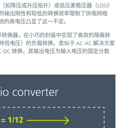
器（如降压或升压拓扑）或低压差稳压器（LDO）
的输出刚性和较低的转换效率限制了供电网络
系统的高电压凸显了这一不足。
定比率转换器，在小巧的封装中实现了高效的隔离转
低电压）的负载转换。类似于 AC-AC 解决方案
C-DC 转换，其输出电压为输入电压的固定分数