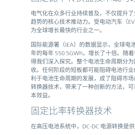
电气化在众多行业持续普及，不仅提升了
趋势的核心技术推动力。受电动汽车（E
为全球增长最快的行业之一。
国际能源署（IEA）的数据显示，全球电池需求从
年的每年 550.5GWh，增长了十倍。
得我们深入探究。整个电池生命周期分为
收。任何阶段的短板都可能阻碍电池行业
利于电池生命周期的发展，成了阻碍市场前
转换器技术，带来了一种创新的方法，可
本效益。
固定比率转换器技术
在高压电池系统中，DC-DC 电源转换