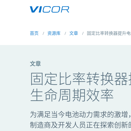
Skip to main content
首页
资源库
文章
固定比率转换器提升电
文章
固定比率转换器
生命周期效率
为满足当今电池动力需求的激增
制造商及开发人员正在探索创新