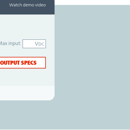
Watch demo video
Max input:
V
DC
 OUTPUT SPECS