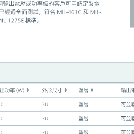
要不同輸出電壓或功率級的客戶可申請定製電
面測試，符合 MIL-461G 和 MIL-
L-1275E 標準。
出功率 (W)
外形尺寸
塗層
輸出
00
3U
塗層
可並
00
3U
塗層
可並
00
3U
塗層
可並