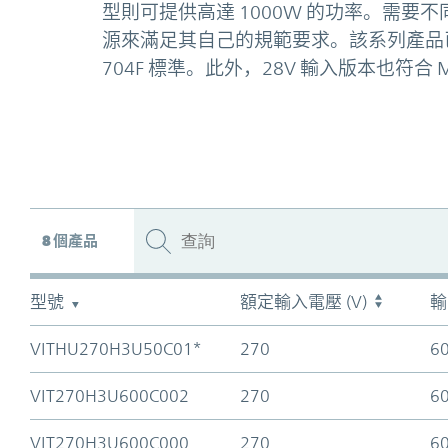
型則可提供高達 1000W 的功率。需
源來滿足其自己的規範要求。該系列產品已經過全
704F 標準。此外，28V 輸入版本也符合 MI
8
個產品
型號
額定輸入電壓 (V)
輸
VITHU270H3U50C01*
270
6
VIT270H3U600C002
270
6
VIT270H3U600C000
270
6