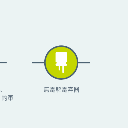
F、
無電解電容器
E 的軍