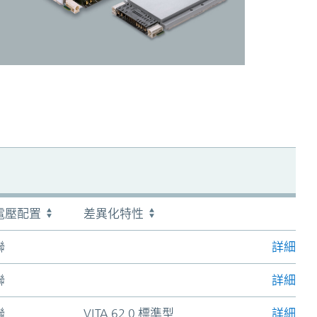
電壓配置
差異化特性
加入購物
聯
詳細
聯
詳細
聯
VITA 62.0 標準型
詳細