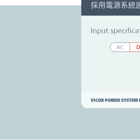
採用電源系統
Power System Designer
Input specifica
AC
D
VICOR POWER SYSTEM 