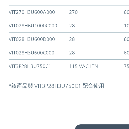
VIT270H3U600A000
270
6
VIT028H6U1000C000
28
1
VIT028H3U600D000
28
6
VIT028H3U600C000
28
6
VIT3P28H3U750C1
115 VAC LTN
7
*該產品與 VIT3P28H3U750C1 配合使用