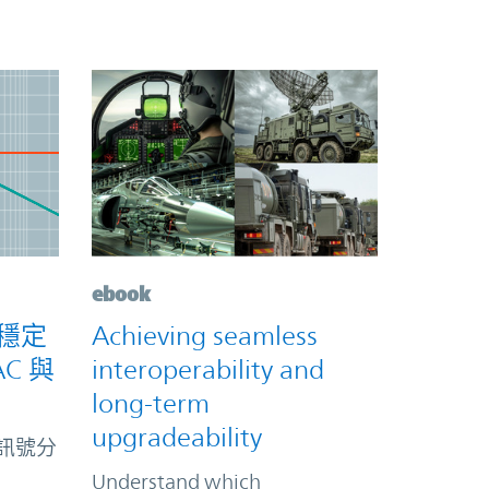
ebook
器穩定
Achieving seamless
C 與
interoperability and
long-term
upgradeability
小訊號分
Understand which