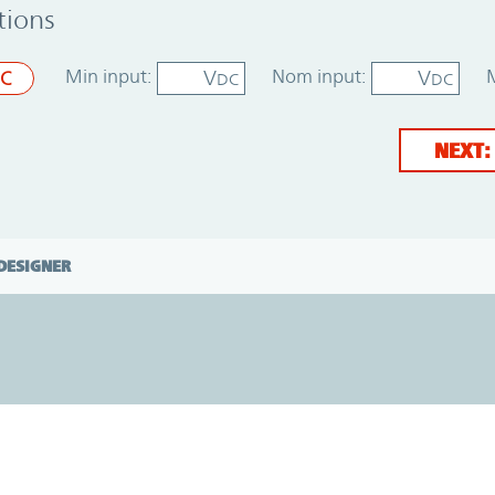
tions
Min input:
Nom input:
V
V
C
DC
DC
NEXT:
DESIGNER