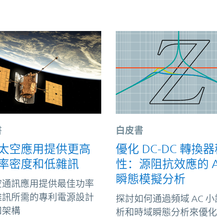
書
白皮書
太空應用提供更高
優化 DC-DC 轉換
率密度和低雜訊
性：源阻抗效應的 A
瞬態模擬分析
空通訊應用提供最佳功率
雜訊所需的專利電源設計
探討如何通過頻域 AC 
和架構
析和時域瞬態分析來優化