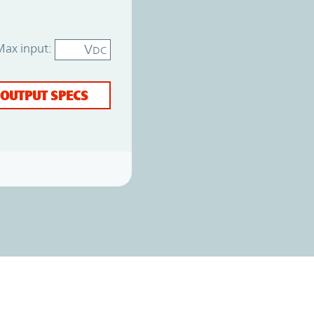
Max input:
V
DC
 OUTPUT SPECS