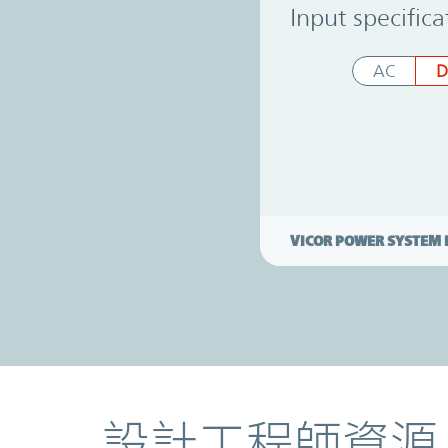
Power System Designer
Input specifica
AC
D
VICOR POWER SYSTEM 
資源
設計工程師資源