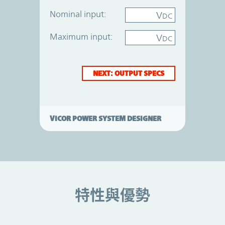
Nominal input:
V
DC
Maximum input:
V
DC
NEXT: OUTPUT SPECS
VICOR POWER SYSTEM DESIGNER
特性與優勢
特性與優勢