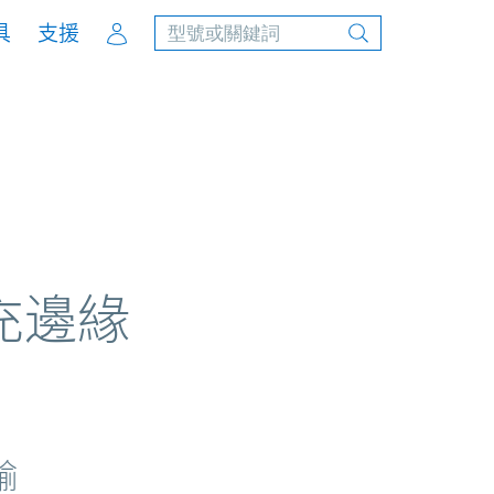
Account
具
支援
充邊緣
輸