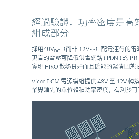
經過驗證，功率密度是高
組成部分
採用48V
（而非 12V
）配電運行的電
DC
DC
2
更高的電壓可降低供電網路 ( PDN ) 的 I
R
實現 HIRO 散熱良好而且節能的緊湊固態 
Vicor DCM 電源模組提供 48V 至 
業界領先的單位體積功率密度，有利於可